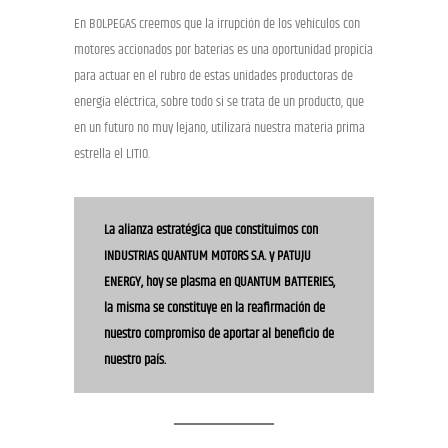
En BOLPEGAS creemos que la irrupción de los vehículos con
motores accionados por baterías es una oportunidad propicia
para actuar en el rubro de estas unidades productoras de
energía eléctrica, sobre todo si se trata de un producto, que
en un futuro no muy lejano, utilizará nuestra materia prima
estrella el LITIO.
La alianza estratégica que constituimos con
INDUSTRIAS QUANTUM MOTORS S.A. y PATUJU
ENERGY, hoy se plasma en QUANTUM BATTERIES,
la misma se constituye en la reafirmación de
nuestro compromiso de aportar al beneficio de
nuestro país.