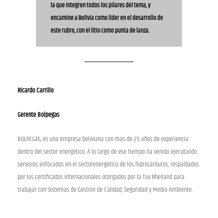
la que integren todos los pilares del tema, y
encamine a Bolivia como líder en el desarrollo de
este rubro, con el litio como punta de lanza.
Ricardo Carrillo
Gerente Bolpegas
BOLPEGAS, es una empresa boliviana con más de 25 años de experiencia
dentro del sector energético. A lo largo de ese tiempo ha venido ejecutando
servicios enfocados en el sectorenergético de los hidrocarburos, respaldados
por los certificados internacionales otorgados por la Tuv Rheiland para
trabajar con Sistemas de Gestión de Calidad, Seguridad y Medio Ambiente.