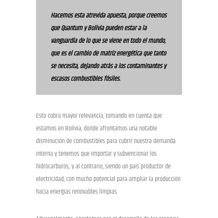
Hacemos esta atrevida apuesta, porque creemos
que Quantum y Bolivia pueden estar a la
vanguardia de lo que se viene en todo el mundo,
que es el cambio de matriz energética que tanto
se necesita, dejando atrás a los contaminantes y
escasos combustibles fósiles.
Esto cobra mayor relevancia, tomando en cuenta que
estamos en Bolivia, donde afrontamos una notable
disminución de combustibles para cubrir nuestra demanda
interna y tenemos que importar y subvencionar los
hidrocarburos; y al contrario, siendo un país productor de
electricidad, con mucho potencial para ampliar la producción
hacia energías renovables limpias.