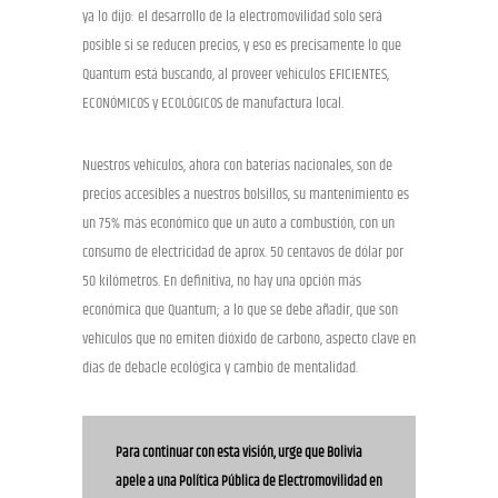
ya lo dijo: el desarrollo de la electromovilidad solo será
posible si se reducen precios, y eso es precisamente lo que
Quantum está buscando, al proveer vehículos EFICIENTES,
ECONÓMICOS y ECOLÓGICOS de manufactura local.
Nuestros vehículos, ahora con baterías nacionales, son de
precios accesibles a nuestros bolsillos, su mantenimiento es
un 75% más económico que un auto a combustión, con un
consumo de electricidad de aprox. 50 centavos de dólar por
50 kilómetros. En definitiva, no hay una opción más
económica que Quantum; a lo que se debe añadir, que son
vehículos que no emiten dióxido de carbono, aspecto clave en
días de debacle ecológica y cambio de mentalidad.
Para continuar con esta visión, urge que Bolivia
apele a una Política Pública de Electromovilidad en