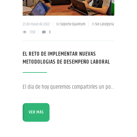
23 de mayo de 2022
By
Soporte Quantum
In
Sin categoría
1730
0
EL RETO DE IMPLEMENTAR NUEVAS
METODOLOGIAS DE DESEMPEÑO LABORAL
El día de hoy queremos compartirles un poco acerca de una nueva forma de trabajo que se ha estado llevando a cabo en la fábrica. Nuestro grupo de ingenieros liderados por nuestro Jefe Nacional de Talleres Mauricio Oroza, nos cuenta un poco sobre cómo fue el reto que decidió asumir cuando propuso la implementación de
VER MÁS