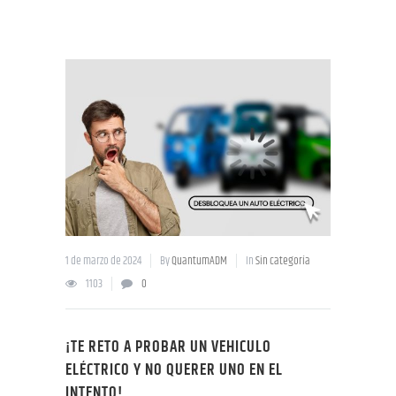
1 de marzo de 2024
By
QuantumADM
In
Sin categoría
1103
0
¡TE RETO A PROBAR UN VEHICULO
ELÉCTRICO Y NO QUERER UNO EN EL
INTENTO!