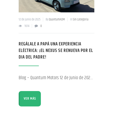
12 de junio de 2025
By
QuantumADM
In
Sin categoría
1614
0
REGÁLALE A PAPÁ UNA EXPERIENCIA
ELÉCTRICA: ¡EL NEXUS SE RENUEVA POR EL
DIA DEL PADRE!
Blog – Quantum Motors 12 de Junio de 2025 En Quantum Paraguay estamos orgullosos de presentar una versión especial de nuestro auto eléctrico Nexus, pensada para sorprender a los papás en su mes. Más que un regalo, es una apuesta al futuro: cero combustible, mantenimiento mínimo y con un diseño que se luce por donde
VER MÁS