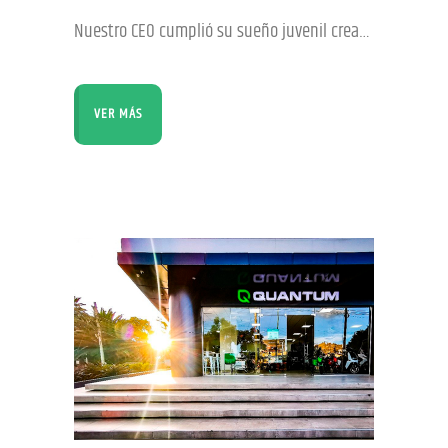
Nuestro CEO cumplió su sueño juvenil creando Quantum. La marca cochabambina logro expandirse a Perú, Paraguay, México y El Salvador. No se lo dijeron con esas palabras, pero algunos proveedores quizás creyeron que estaba algo loco cuando José Carlos Márquez les preguntó si podían asegurarle partes para producir vehículos eléctricos en Cochabamba, así que le dijeron que
VER MÁS