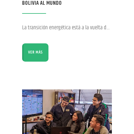
BOLIVIA AL MUNDO
La transición energética está a la vuelta de la esquina y el gran desafío de nuestro tiempo es prepararnos para ese cambio. Es aquí precisamente que Industrias Quantum Motors S.A. dice presente, avizorando una nueva era que se aproxima a pasos agigantados. La energía podrá ser generada, almacenada y utilizada de múltiples maneras y, para
VER MÁS