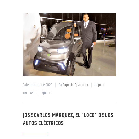
3 de febrero de 2022
By
Soporte Quantum
In
post
4571
0
JOSE CARLOS MÁRQUEZ, EL “LOCO” DE LOS
AUTOS ELÉCTRICOS