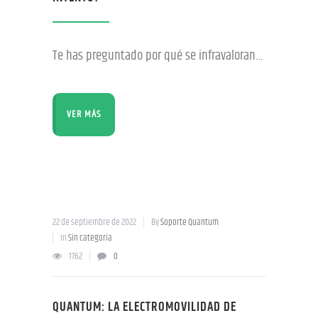
Te has preguntado por qué se infravaloran los vehículos eléctricos, por qué mucha gente habla mal de ellos, por qué los critican sin antes haberlos probado, bueno lo cierto es que a lo largo de la existencia de los vehículos eléctricos se ha estado repitiendo de boca en boca que estos son muy costosos, que
VER MÁS
22 de septiembre de 2022
By
Soporte Quantum
In
Sin categoría
1762
0
QUANTUM: LA ELECTROMOVILIDAD DE